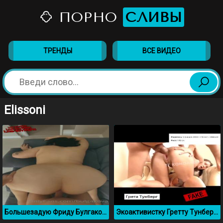
ПОРНО
СЛИВЫ
ТРЕНДЫ
ВСЕ ВИДЕО
Elissoni
Большезадую Фриду Булгакову ебут раком, слив Онлифанс
Экоактивистку Гретту Тунберг ебут во все дыры, дипфейк